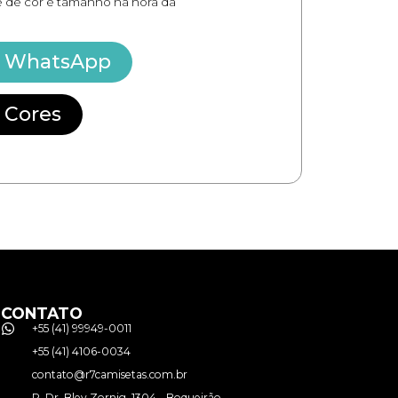
de de cor e tamanho na hora da
o WhatsApp
 Cores
CONTATO
+55 (41) 99949-0011
+55 (41) 4106-0034
contato@r7camisetas.com.br
R. Dr. Bley Zornig, 1304 - Boqueirão,