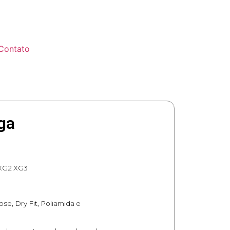
Contato
ga
 XG2 XG3
ose, Dry Fit, Poliamida e